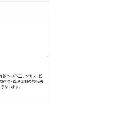
情報への不正アクセス・紛
ムの維持・管理体制の整備等
行ないます。
のご案内やご質問に対する回
報の第三者への開示・提供の
、次のいずれかに該当する場