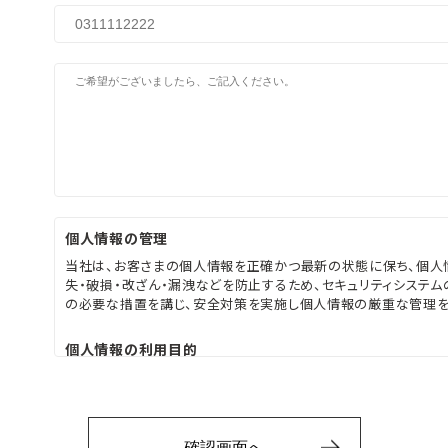
個人情報の管理
当社は、お客さまの個人情報を正確かつ最新の状態に保ち、個人
失・破損・改ざん・漏洩などを防止するため、セキュリティシステ
の必要な措置を講じ、安全対策を実施し個人情報の厳重な管理を
個人情報の利用目的
お客さまからお預かりした個人情報は、当社からのご連絡や業務
答として、電子メールや資料のご送付に利用いたします。 個人情
禁止 当社は、お客さまよりお預かりした個人情報を適切に管理し
合を除き、個人情報を第三者に開示いたしません。
確認画面へ